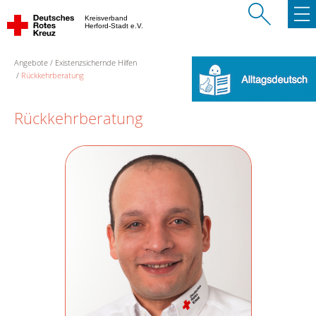
Kreisverband
Herford-Stadt e.V.
Angebote
Existenzsichernde Hilfen
Rückkehrberatung
Rückkehrberatung