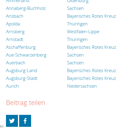
Ammerland
Oldenburg
Annaberg-Buchholz
Sachsen
Ansbach
Bayerisches Rotes Kreuz
Apolda
Thüringen
Arnsberg
Westfalen-Lippe
Arnstadt
Thüringen
Aschaffenburg
Bayerisches Rotes Kreuz
Aue-Schwarzenberg
Sachsen
Auerbach
Sachsen
Augsburg-Land
Bayerisches Rotes Kreuz
Augsburg-Stadt
Bayerisches Rotes Kreuz
Aurich
Niedersachsen
Beitrag teilen
to: