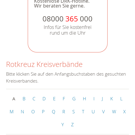
Kostenlose DRK-Hotline.
Wir beraten Sie gerne.
08000
365
000
Infos für Sie kostenfrei
rund um die Uhr
Rotkreuz Kreisverbände
Bitte klicken Sie auf den Anfangsbuchstaben des gesuchten
Kreisverbandes.
A
B
C
D
E
F
G
H
I
J
K
L
M
N
O
P
Q
R
S
T
U
V
W
X
Y
Z