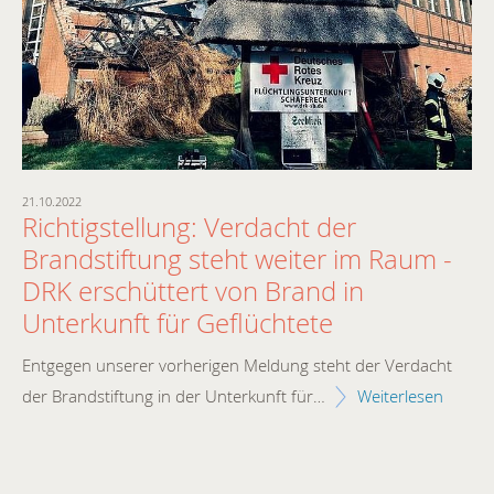
21.10.2022
20.
Richtigstellung: Verdacht der
B
Brandstiftung steht weiter im Raum -
a
DRK erschüttert von Brand in
B
Unterkunft für Geflüchtete
V
ie
Entgegen unserer vorherigen Meldung steht der Verdacht
Am
Un
der Brandstiftung in der Unterkunft für…
Weiterlesen