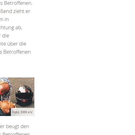
s Betroffenen.
eßend zieht er
m in
chtung ab,
 die
te über die
s Betroffenen
Foto: DRK e.V.
fer beugt den
s Betroffenen