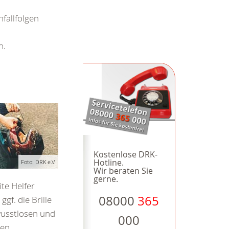
fallfolgen
n.
Kostenlose DRK-
Hotline.
Foto: DRK e.V.
Wir beraten Sie
gerne.
te Helfer
08000
365
ggf. die Brille
usstlosen und
000
den