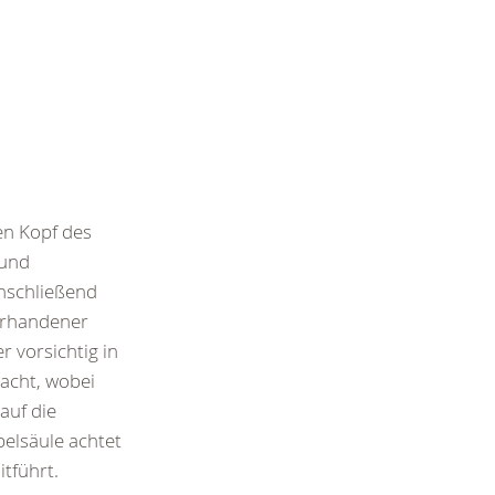
en Kopf des
 und
Anschließend
vorhandener
 vorsichtig in
racht, wobei
 auf die
belsäule achtet
tführt.