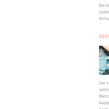
Bei A
stabi
Atmun
Abn
Der H
seitl
Betr
klapp