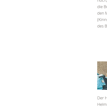
hoch,
die B
den 
(Kin
des B
Der H
Helm 