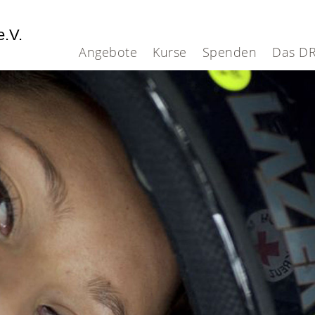
e.V.
Angebote
Kurse
Spenden
Das D