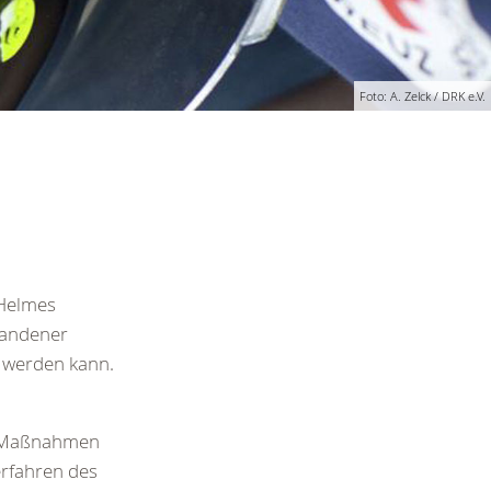
Foto: A. Zelck / DRK e.V.
 Helmes
handener
t werden kann.
n Maßnahmen
rfahren des