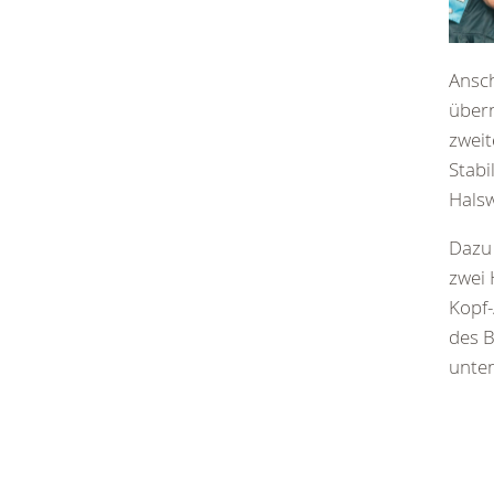
Ansc
über
zweit
Stabi
Halsw
Dazu 
zwei
Kopf
des B
unten