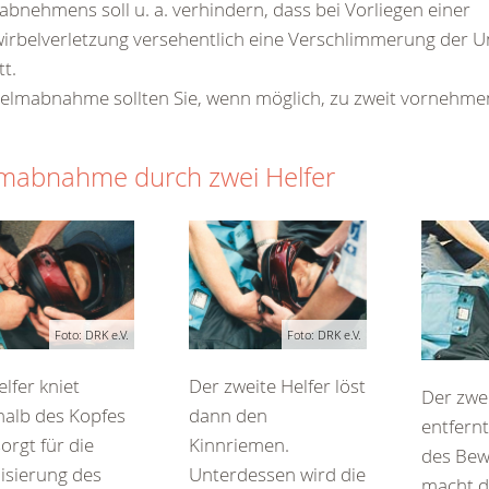
bnehmens soll u. a. verhindern, dass bei Vorliegen einer
irbelverletzung versehentlich eine Verschlimmerung der Un
tt.
elmabnahme sollten Sie, wenn möglich, zu zweit vornehme
mabnahme durch zwei Helfer
Foto: DRK e.V.
Foto: DRK e.V.
elfer kniet
Der zweite Helfer löst
Der zwei
halb des Kopfes
dann den
entfernt 
orgt für die
Kinnriemen.
des Bew
lisierung des
Unterdessen wird die
macht 