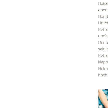
Halse
oben
Händ
Unter
Betr
umfa
Der a
seitl
Betr
klapp
Helme
hoch