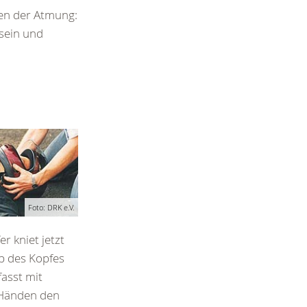
zen der Atmung:
tsein und
Foto: DRK e.V.
er kniet jetzt
b des Kopfes
asst mit
Händen den