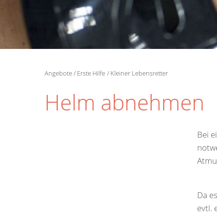
Angebote
Erste Hilfe
Kleiner Lebensretter
Helm abnehmen
Bei 
notwe
Atmun
Da e
evtl.