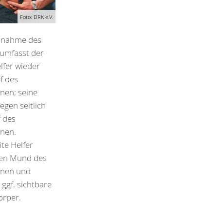
Foto: DRK e.V.
bnahme des
umfasst der
lfer wieder
f des
nen; seine
egen seitlich
 des
enen.
te Helfer
den Mund des
enen und
 ggf. sichtbare
rper.