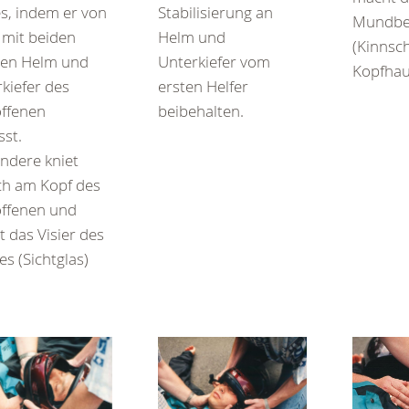
s, indem er von
Stabilisierung an
Mundbe
 mit beiden
Helm und
(Kinnsch
en Helm und
Unterkiefer vom
Kopfhaub
kiefer des
ersten Helfer
offenen
beibehalten.
sst.
ndere kniet
ich am Kopf des
offenen und
t das Visier des
s (Sichtglas)
.