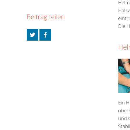
Helma
Halsw
Beitrag teilen
eintri
Die H
Hel
Ein H
ober
und s
Stabi