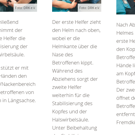
Foto: DRK e.V.
Foto: DRK e.V.
hließend
Der erste Helfer zieht
Nach A
nimmt der
den Helm nach oben,
Helmes 
e Helfer die
wobei er die
erste He
lisierung der
Helmkante über die
den Kop
irbelsäule.
Nase des
Betroffe
Betroffenen kippt.
Hände li
stützt er mit
Während des
am Kopf
 Händen den
Abziehens sorgt der
Betroff
-/Nackenbereich
zweite Helfer
Der zwei
etroffenen von
weiterhin für die
öffnet 
 in Längsachse.
Stabilisierung des
Betroff
Kopfes und der
entfernt
Halswirbelsäule.
Fremdkö
Unter Beibehaltung