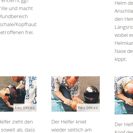
 entfernt ggf.
Helm de
rille und macht
Anschli
Mundbereich
den Hel
nschale/Kopfhaube)
Längsri
etroffenen frei.
wobei er
Helmkan
Nase de
kippt.
Foto: DRK e.V.
Foto: DRK e.V.
elfer zieht den
Der Helfer kniet
Der Hel
soweit ab, dass
wieder seitlich am
Kopf de