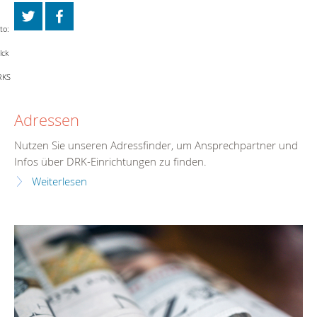
to:
lck
RKS
Adressen
Nutzen Sie unseren Adressfinder, um Ansprechpartner und
Infos über DRK-Einrichtungen zu finden.
Weiterlesen