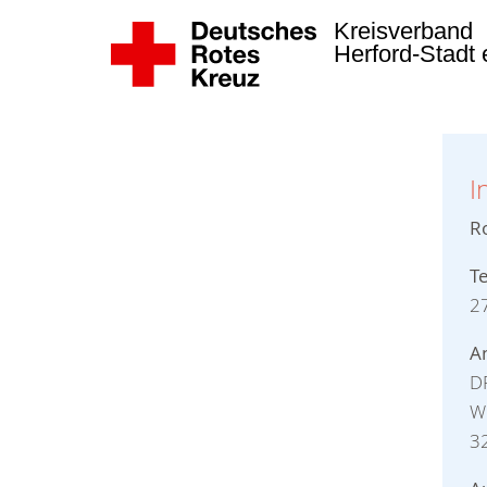
Kreisverband
Herford-Stadt 
I
Ro
T
A
DR
Wi
3