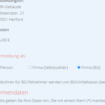
usbildungsort
RK-Gebäude
ttekindstr. 21
2051 Herford
osten
5,00 €
nmeldung als
Person
Firma (Selbstzahler)
Firma (BG)
ebühren für BG-Teilnehmer werden von BG/Unfallkasse ü
irmendaten
tte geben Sie Ihre Daten ein. Die mit einem Stern (
*
) markie