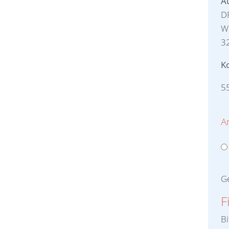
A
D
Wi
3
K
5
A
G
F
Bi