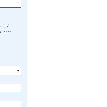
aft /
K Ihrer